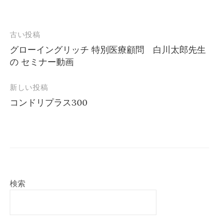
投
古い投稿
稿
グローイングリッチ 特別医療顧問 白川太郎先生
ナ
の セミナー動画
ビ
ゲ
新しい投稿
ー
コンドリプラス300
シ
ョ
ン
検索