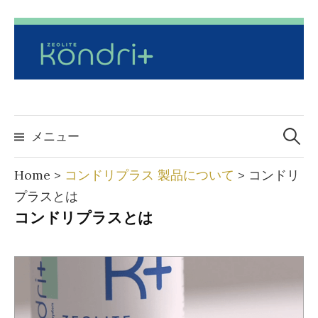
コ
ン
テ
ン
ツ
へ
検
索:
メニュー
ス
キ
Home
>
コンドリプラス 製品について
>
コンドリ
ッ
プラスとは
プ
コンドリプラスとは