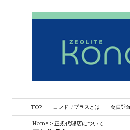
コ
ン
テ
ン
ツ
へ
ス
キ
ッ
プ
TOP
コンドリプラスとは
会員登
Home
>
正規代理店について