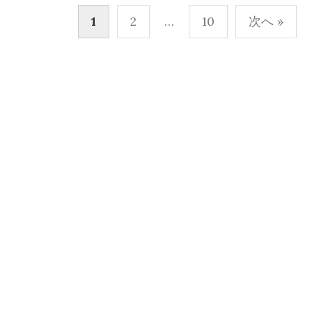
投
1
2
…
10
次へ »
稿
の
ペ
ー
ジ
送
り