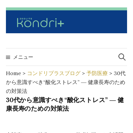
コ
ン
テ
ン
ツ
へ
検
索:
メニュー
ス
キ
Home
>
コンドリプラスブログ
>
予防医療
>
30代
ッ
から意識すべき“酸化ストレス” ― 健康長寿のため
プ
の対策法
30代から意識すべき“酸化ストレス” ― 健
康長寿のための対策法