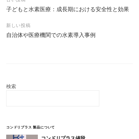
投
稿
子どもと水素医療：成長期における安全性と効果
ナ
ビ
新しい投稿
ゲ
自治体や医療機関での水素導入事例
ー
シ
ョ
ン
検索
コンドリプラス 製品について
コンドリプラス値段