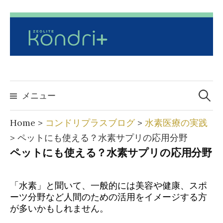
コ
ン
テ
ン
ツ
へ
検
索:
メニュー
ス
キ
Home
>
コンドリプラスブログ
>
水素医療の実践
ッ
>
ペットにも使える？水素サプリの応用分野
プ
ペットにも使える？水素サプリの応用分野
「水素」と聞いて、一般的には美容や健康、スポ
ーツ分野など人間のための活用をイメージする方
が多いかもしれません。