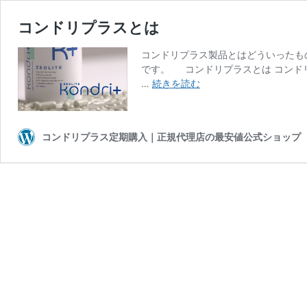
コンドリプラスとは
コンドリプラス製品とはどういったも
です。 コンドリプラスとは コンド
コ
…
続きを読む
ン
ド
リ
コンドリプラス定期購入｜正規代理店の最安値公式ショップ
プ
ラ
ス
と
は